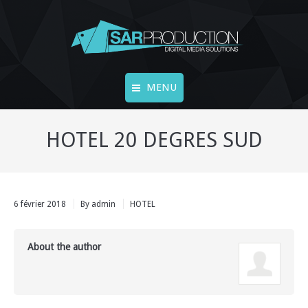
MENU
Accueil
HOTEL 20 DEGRES SUD
FINE ART
LIVECAMS
6 février 2018
By
admin
HOTEL
Vidéos
Vidéo 360°
About the author
Photos
Contact