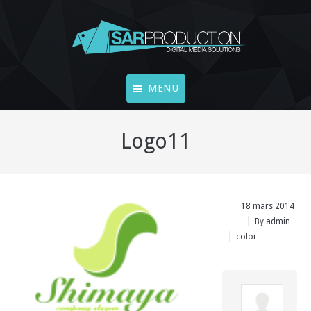
MENU
Accueil
Logo11
FINE ART
LIVECAMS
18 mars 2014
Vidéos
By
admin
color
Vidéo 360°
Photos
Contact