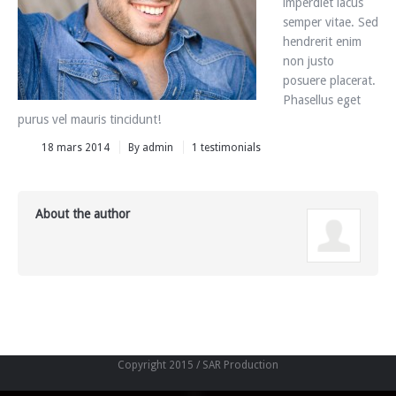
imperdiet lacus
semper vitae. Sed
hendrerit enim
non justo
posuere placerat.
Phasellus eget
purus vel mauris tincidunt!
18 mars 2014
By
admin
1 testimonials
About the author
Copyright 2015 / SAR Production