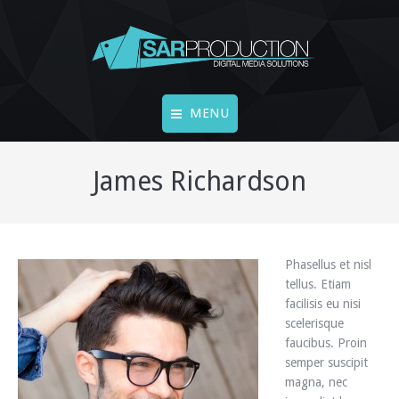
MENU
Accueil
James Richardson
FINE ART
LIVECAMS
Phasellus et nisl
Vidéos
tellus. Etiam
facilisis eu nisi
Vidéo 360°
scelerisque
faucibus. Proin
Photos
semper suscipit
magna, nec
Contact