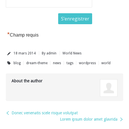
*
Champ requis
18 mars 2014
By
admin
World News
blog
dream-theme
news
tags
wordpress
world
About the author
Donec venenatis scele risque volutpat
Lorem ipsum dolor amet glavrida