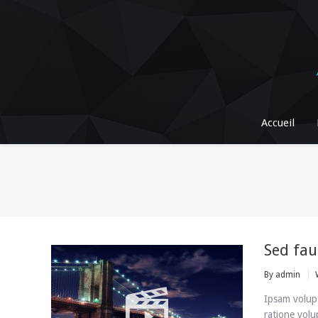
Accueil
Sed fau
By
admin
Ipsam volupt
ratione vol