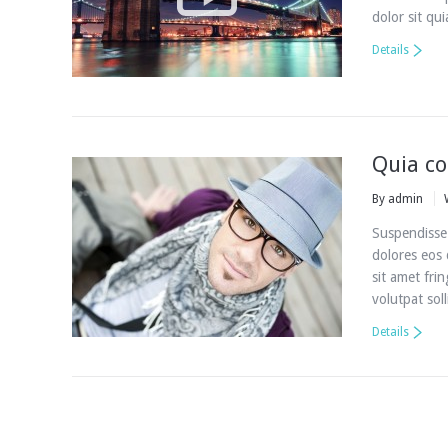
dolor sit q
Details
Quia co
By
admin
Suspendisse
dolores eos 
sit amet frin
volutpat soll
Details