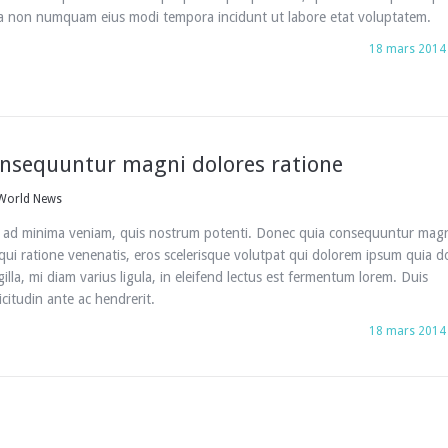
uia non numquam eius modi tempora incidunt ut labore etat voluptatem.
18 mars 2014
nsequuntur magni dolores ratione
World News
 ad minima veniam, quis nostrum potenti. Donec quia consequuntur mag
qui ratione venenatis, eros scelerisque volutpat qui dolorem ipsum quia d
gilla, mi diam varius ligula, in eleifend lectus est fermentum lorem. Duis
icitudin ante ac hendrerit.
18 mars 2014