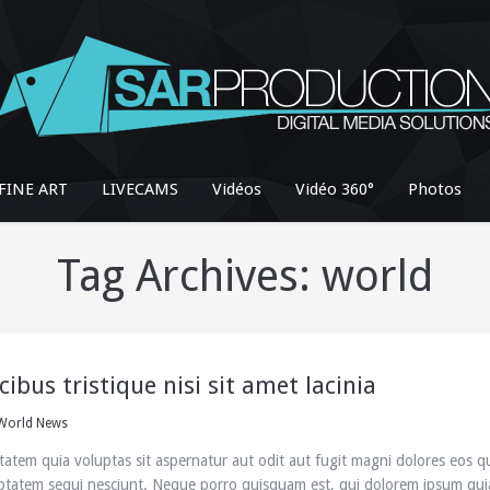
FINE ART
LIVECAMS
Vidéos
Vidéo 360°
Photos
Tag Archives:
world
cibus tristique nisi sit amet lacinia
World News
atem quia voluptas sit aspernatur aut odit aut fugit magni dolores eos q
uptatem sequi nesciunt. Neque porro quisquam est, qui dolorem ipsum qui